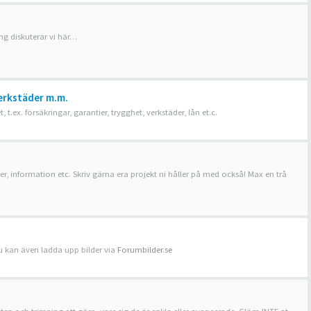
ing diskuterar vi här…
erkstäder m.m.
ex. försäkringar, garantier, trygghet, verkstäder, lån et.c.
, information etc. Skriv gärna era projekt ni håller på med också! Max en trå
 Du kan även ladda upp bilder via
Forumbilder.se