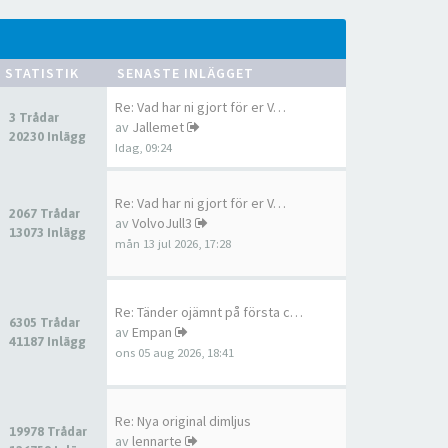
STATISTIK
SENASTE INLÄGGET
Re: Vad har ni gjort för er V…
3 Trådar
av
Jallemet
20230 Inlägg
Idag, 09:24
Re: Vad har ni gjort för er V…
2067 Trådar
av
VolvoJull3
13073 Inlägg
mån 13 jul 2026, 17:28
Re: Tänder ojämnt på första c…
6305 Trådar
av
Empan
41187 Inlägg
ons 05 aug 2026, 18:41
Re: Nya original dimljus
19978 Trådar
av
lennarte