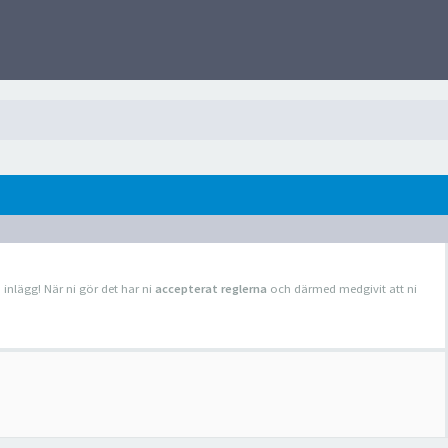
a inlägg! När ni gör det har ni
accepterat reglerna
och därmed medgivit att ni