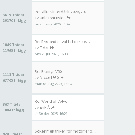
Re: Vilka vinterdäck 2026/202…
3615 Trådar
av
UnleashFusion
29370 Inlägg
ons 05 aug 2026, 01:47
Re: Bristande kvalitet och se…
1049 Trådar
av
Eldan
11968 Inlägg
ons 29 jul 2026, 16:13
Re: Brainys V60
1111 Trådar
av
Micce1980
67765 Inlägg
mån 03 aug 2026, 19:03
Re: World of Volvo
363 Trådar
av
Erik Å
1884 Inlägg
tis 30 dec 2025, 16:21
Söker mekaniker för motorreno…
920 Trådar