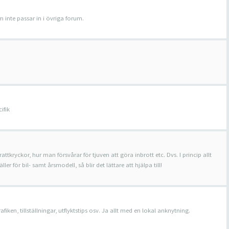
 inte passar in i övriga forum.
ifik
rattkryckor, hur man försvårar för tjuven att göra inbrott etc. Dvs. I princip allt
r för bil- samt årsmodell, så blir det lättare att hjälpa till!
ken, tillställningar, utflyktstips osv. Ja allt med en lokal anknytning.