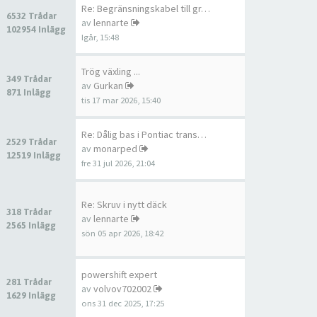
Re: Begränsningskabel till gr…
6532 Trådar
av
lennarte
102954 Inlägg
Igår, 15:48
Trög växling ...
349 Trådar
av
Gurkan
871 Inlägg
tis 17 mar 2026, 15:40
Re: Dålig bas i Pontiac trans…
2529 Trådar
av
monarped
12519 Inlägg
fre 31 jul 2026, 21:04
Re: Skruv i nytt däck
318 Trådar
av
lennarte
2565 Inlägg
sön 05 apr 2026, 18:42
powershift expert
281 Trådar
av
volvov702002
1629 Inlägg
ons 31 dec 2025, 17:25