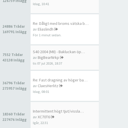
126759 Inlägg
Idag, 10:41
Re: Dåligt med broms vätska b…
24886 Trådar
av
Eliaslindh
169791 Inlägg
För 1 minut sedan.
S40 2004 (MII) - Bakluckan öp…
7552 Trådar
av
BigBearNrkp
43138 Inlägg
tis 07 jul 2026, 18:37
Re: Fast dragning av höger ba…
36796 Trådar
av
ClaesHerlitz
273957 Inlägg
Idag, 08:01
Intermittent högt tjut/vissla…
18360 Trådar
av
XC70T6
227476 Inlägg
Igår, 22:31