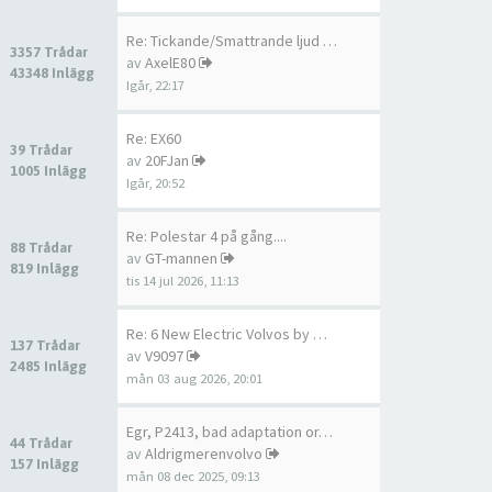
Re: Tickande/Smattrande ljud …
3357 Trådar
av
AxelE80
43348 Inlägg
Igår, 22:17
Re: EX60
39 Trådar
av
20FJan
1005 Inlägg
Igår, 20:52
Re: Polestar 4 på gång....
88 Trådar
av
GT-mannen
819 Inlägg
tis 14 jul 2026, 11:13
Re: 6 New Electric Volvos by …
137 Trådar
av
V9097
2485 Inlägg
mån 03 aug 2026, 20:01
Egr, P2413, bad adaptation or…
44 Trådar
av
Aldrigmerenvolvo
157 Inlägg
mån 08 dec 2025, 09:13