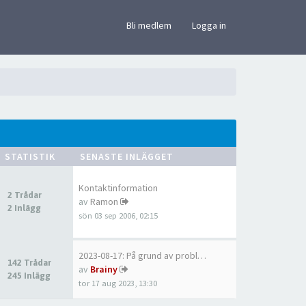
×
Bli medlem
Logga in
STATISTIK
SENASTE INLÄGGET
Kontaktinformation
2 Trådar
av
Ramon
2 Inlägg
sön 03 sep 2006, 02:15
2023-08-17: På grund av probl…
142 Trådar
av
Brainy
245 Inlägg
tor 17 aug 2023, 13:30