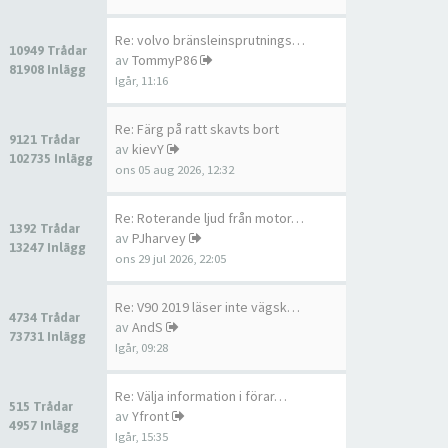
Re: volvo bränsleinsprutnings…
10949 Trådar
av
TommyP86
81908 Inlägg
Igår, 11:16
Re: Färg på ratt skavts bort
9121 Trådar
av
kievY
102735 Inlägg
ons 05 aug 2026, 12:32
Re: Roterande ljud från motor…
1392 Trådar
av
PJharvey
13247 Inlägg
ons 29 jul 2026, 22:05
Re: V90 2019 läser inte vägsk…
4734 Trådar
av
AndS
73731 Inlägg
Igår, 09:28
Re: Välja information i förar…
515 Trådar
av
Yfront
4957 Inlägg
Igår, 15:35