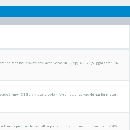
e ämnen men här diskuterar vi även Volvo 903 (Valp) & TP21 (Sugga) samt EPA
aterade ämnen OBS! vid motorproblem försök att ange vad du har för motor i
 vid motorproblem försök att ange vad du har för motor i bilen...t.e.x B230A,