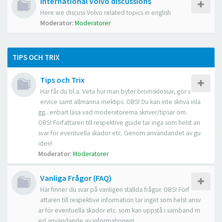
International Volvo discussions
Here we discuss Volvo related topics in english
Moderator:
Moderatorer
TIPS OCH TRIX
Tips och Trix
Här får du bl.a. Veta hur man byter bromsklossar, gör s
ervice samt allmänna mektips. OBS! Du kan inte skriva inlä
gg...enbart läsa vad moderatorerna skriver/tipsar om.
OBS! Författaren till respektive guide tar inga som helst an
svar för eventuella skador etc. Genom användandet av gu
iden!
Moderator:
Moderatorer
Vanliga Frågor (FAQ)
Här finner du svar på vanligen ställda frågor. OBS! Förf
attaren till respektive information tar inget som helst ansv
ar för eventuella skador etc. som kan uppstå i samband m
ed användande av informationen!