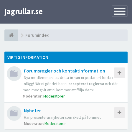
jagrullar.se
Toggle
Navigatio
Forumindex
VIKTIG INFORMATION
Forumsregler och kontaktinformation
Nya medlemmar: Läs detta
innan
ni postar ert första i
nlägg! När ni gör det har ni
accepterat reglerna
och där
med medgivit att ni kommer att följa dem!
Moderator:
Moderatorer
Nyheter
Här presenteras nyheter som skett på forumet
Moderator:
Moderatorer