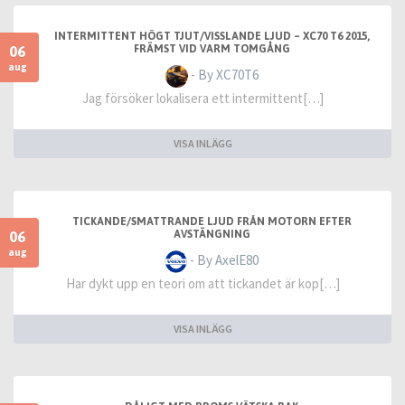
INTERMITTENT HÖGT TJUT/VISSLANDE LJUD – XC70 T6 2015,
06
FRÄMST VID VARM TOMGÅNG
aug
- By XC70T6
Jag försöker lokalisera ett intermittent[…]
VISA INLÄGG
TICKANDE/SMATTRANDE LJUD FRÅN MOTORN EFTER
06
AVSTÄNGNING
aug
- By AxelE80
Har dykt upp en teori om att tickandet är kop[…]
VISA INLÄGG