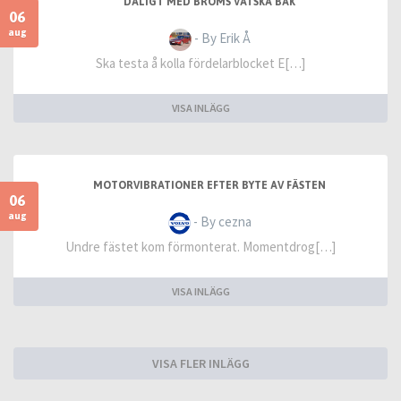
DÅLIGT MED BROMS VÄTSKA BAK
06
aug
- By Erik Å
Ska testa å kolla fördelarblocket E[…]
VISA INLÄGG
MOTORVIBRATIONER EFTER BYTE AV FÄSTEN
06
aug
- By cezna
Undre fästet kom förmonterat. Momentdrog[…]
VISA INLÄGG
VISA FLER INLÄGG