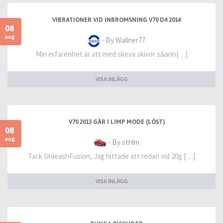
VIBRATIONER VID INBROMSNING V70 D4 2014
08
aug
- By Wallner77
Min erfarenhet är att med skeva skivor s&arin[…]
VISA INLÄGG
V70 2013 GÅR I LIMP MODE (LÖST)
08
aug
- By sthlm
Tack UnleashFusion, Jag hittade att redan vid 20g […]
VISA INLÄGG