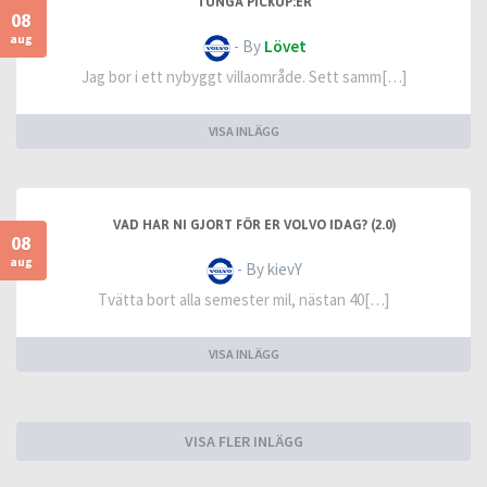
TUNGA PICKUP:ER
08
aug
- By
Lövet
Jag bor i ett nybyggt villaområde. Sett samm[…]
VISA INLÄGG
VAD HAR NI GJORT FÖR ER VOLVO IDAG? (2.0)
08
aug
- By kievY
Tvätta bort alla semester mil, nästan 40[…]
VISA INLÄGG
VISA FLER INLÄGG