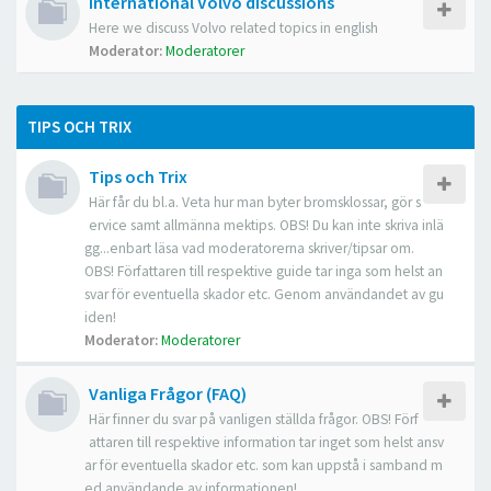
International Volvo discussions
Here we discuss Volvo related topics in english
Moderator:
Moderatorer
TIPS OCH TRIX
Tips och Trix
Här får du bl.a. Veta hur man byter bromsklossar, gör s
ervice samt allmänna mektips. OBS! Du kan inte skriva inlä
gg...enbart läsa vad moderatorerna skriver/tipsar om.
OBS! Författaren till respektive guide tar inga som helst an
svar för eventuella skador etc. Genom användandet av gu
iden!
Moderator:
Moderatorer
Vanliga Frågor (FAQ)
Här finner du svar på vanligen ställda frågor. OBS! Förf
attaren till respektive information tar inget som helst ansv
ar för eventuella skador etc. som kan uppstå i samband m
ed användande av informationen!