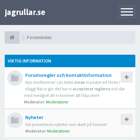
jagrullar.se
Toggle
Navigatio
Forumindex
VIKTIG INFORMATION
Forumsregler och kontaktinformation
Nya medlemmar: Läs detta
innan
ni postar ert första i
nlägg! När ni gör det har ni
accepterat reglerna
och där
med medgivit att ni kommer att följa dem!
Moderator:
Moderatorer
Nyheter
Här presenteras nyheter som skett på forumet
Moderator:
Moderatorer