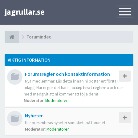
jagrullar.se
Toggle
Navigatio
Forumindex
VIKTIG INFORMATION
Forumsregler och kontaktinformation
Nya medlemmar: Läs detta
innan
ni postar ert första i
nlägg! När ni gör det har ni
accepterat reglerna
och där
med medgivit att ni kommer att följa dem!
Moderator:
Moderatorer
Nyheter
Här presenteras nyheter som skett på forumet
Moderator:
Moderatorer