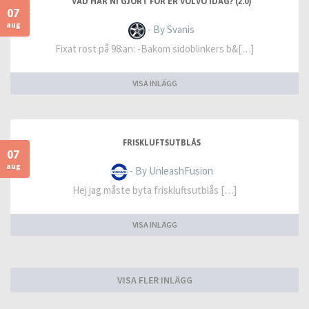
VAD HAR NI GJORT FÖR ER VOLVO IDAG? (2.0)
07
aug
- By Svanis
Fixat rost på 98:an: -Bakom sidoblinkers b&[…]
VISA INLÄGG
FRISKLUFTSUTBLÅS
07
aug
- By UnleashFusion
Hej jag måste byta friskluftsutblås […]
VISA INLÄGG
VISA FLER INLÄGG