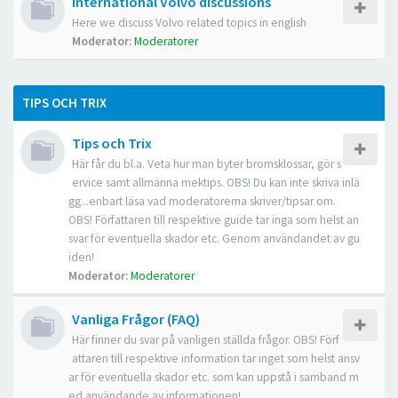
International Volvo discussions
Here we discuss Volvo related topics in english
Moderator:
Moderatorer
TIPS OCH TRIX
Tips och Trix
Här får du bl.a. Veta hur man byter bromsklossar, gör s
ervice samt allmänna mektips. OBS! Du kan inte skriva inlä
gg...enbart läsa vad moderatorerna skriver/tipsar om.
OBS! Författaren till respektive guide tar inga som helst an
svar för eventuella skador etc. Genom användandet av gu
iden!
Moderator:
Moderatorer
Vanliga Frågor (FAQ)
Här finner du svar på vanligen ställda frågor. OBS! Förf
attaren till respektive information tar inget som helst ansv
ar för eventuella skador etc. som kan uppstå i samband m
ed användande av informationen!