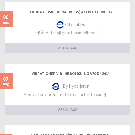
ÄNDRA LJUSBILD (HALVLJUS) AKTIVT KURVLJUS
08
aug
- By Fribbs
Hej! Är det möjligt att manuellt hö[…]
VISA INLÄGG
VIBRATIONER VID INBROMSNING V70 D4 2014
07
aug
- By Nybörjaren
Men varför vibrerar det ibland och inte varje[…]
VISA INLÄGG