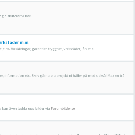
ing diskuterar vi här…
erkstäder m.m.
ex. försäkringar, garantier, trygghet, verkstäder, lån et.c.
, information etc. Skriv gärna era projekt ni håller på med också! Max en trå
 Du kan även ladda upp bilder via
Forumbilder.se