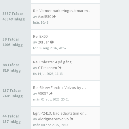
Re: Värmer parkeringsvärmaren…
3357 Trådar
av
AxelE80
43349 Inlägg
Igår, 10:48
Re: EX60
39 Trådar
av
20FJan
1005 Inlägg
tor 06 aug 2026, 20:52
Re: Polestar 4 på gång....
88 Trådar
av
GT-mannen
819 Inlägg
tis 14 jul 2026, 11:13
Re: 6 New Electric Volvos by …
137 Trådar
av
V9097
2485 Inlägg
mån 03 aug 2026, 20:01
Egr, P2413, bad adaptation or…
44 Trådar
av
Aldrigmerenvolvo
157 Inlägg
mån 08 dec 2025, 09:13