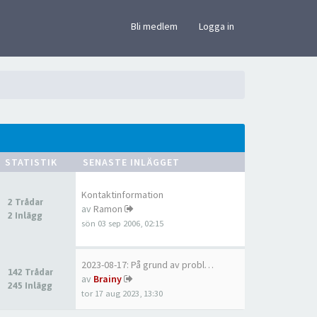
×
Bli medlem
Logga in
STATISTIK
SENASTE INLÄGGET
Kontaktinformation
2 Trådar
av
Ramon
2 Inlägg
sön 03 sep 2006, 02:15
2023-08-17: På grund av probl…
142 Trådar
av
Brainy
245 Inlägg
tor 17 aug 2023, 13:30