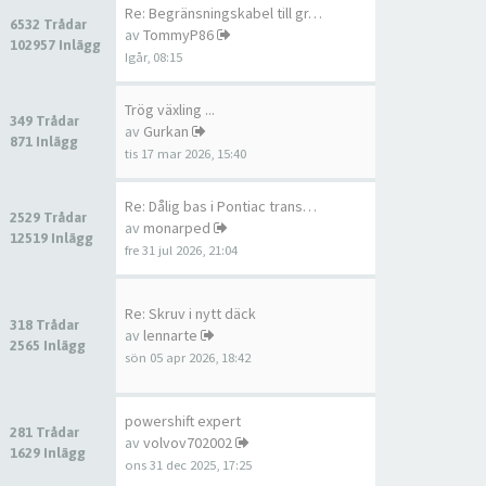
Re: Begränsningskabel till gr…
6532 Trådar
av
TommyP86
102957 Inlägg
Igår, 08:15
Trög växling ...
349 Trådar
av
Gurkan
871 Inlägg
tis 17 mar 2026, 15:40
Re: Dålig bas i Pontiac trans…
2529 Trådar
av
monarped
12519 Inlägg
fre 31 jul 2026, 21:04
Re: Skruv i nytt däck
318 Trådar
av
lennarte
2565 Inlägg
sön 05 apr 2026, 18:42
powershift expert
281 Trådar
av
volvov702002
1629 Inlägg
ons 31 dec 2025, 17:25