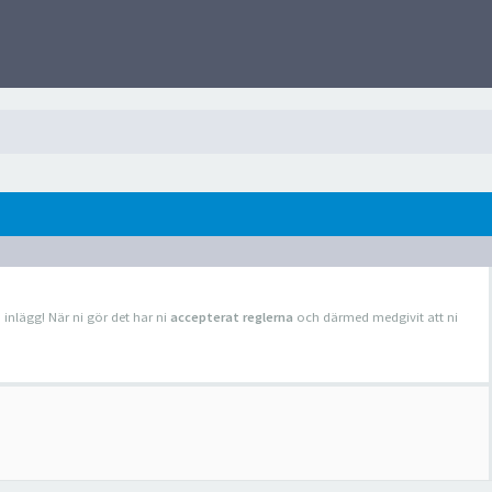
a inlägg! När ni gör det har ni
accepterat reglerna
och därmed medgivit att ni