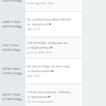
126759 Inlägg
fre 07 aug 2026, 10:41
Re: Laddtrycksproblem B5244T …
24887 Trådar
av
Jonnybcool
169796 Inlägg
Igår, 23:10
S40 2004 (MII) - Bakluckan öp…
7552 Trådar
av
BigBearNrkp
43138 Inlägg
tis 07 jul 2026, 18:37
Re: Har en fråga om trim steg1
36798 Trådar
av
Marlboroman
273961 Inlägg
Igår, 19:03
V70 D4 2014 automat - felkode…
18363 Trådar
av
Nybörjaren
227489 Inlägg
För 43 minuter sedan.