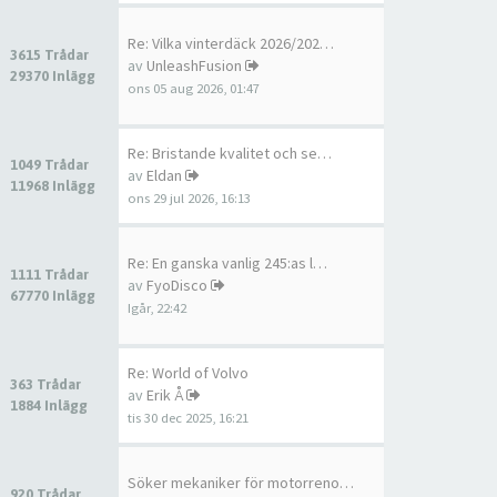
Re: Vilka vinterdäck 2026/202…
3615 Trådar
av
UnleashFusion
29370 Inlägg
ons 05 aug 2026, 01:47
Re: Bristande kvalitet och se…
1049 Trådar
av
Eldan
11968 Inlägg
ons 29 jul 2026, 16:13
Re: En ganska vanlig 245:as l…
1111 Trådar
av
FyoDisco
67770 Inlägg
Igår, 22:42
Re: World of Volvo
363 Trådar
av
Erik Å
1884 Inlägg
tis 30 dec 2025, 16:21
Söker mekaniker för motorreno…
920 Trådar