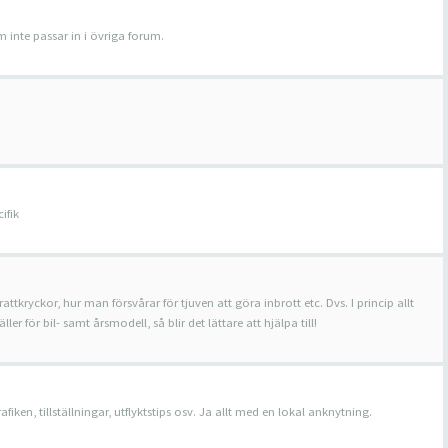
 inte passar in i övriga forum.
ifik
rattkryckor, hur man försvårar för tjuven att göra inbrott etc. Dvs. I princip allt
r för bil- samt årsmodell, så blir det lättare att hjälpa till!
ken, tillställningar, utflyktstips osv. Ja allt med en lokal anknytning.