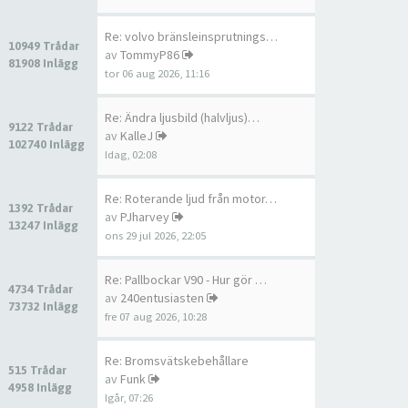
Re: volvo bränsleinsprutnings…
10949 Trådar
av
TommyP86
81908 Inlägg
tor 06 aug 2026, 11:16
Re: Ändra ljusbild (halvljus)…
9122 Trådar
av
KalleJ
102740 Inlägg
Idag, 02:08
Re: Roterande ljud från motor…
1392 Trådar
av
PJharvey
13247 Inlägg
ons 29 jul 2026, 22:05
Re: Pallbockar V90 - Hur gör …
4734 Trådar
av
240entusiasten
73732 Inlägg
fre 07 aug 2026, 10:28
Re: Bromsvätskebehållare
515 Trådar
av
Funk
4958 Inlägg
Igår, 07:26