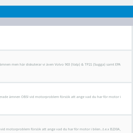
e ämnen men här diskuterar vi även Volvo 903 (Valp) & TP21 (Sugga) samt EPA
aterade ämnen OBS! vid motorproblem försök att ange vad du har för motor i
 vid motorproblem försök att ange vad du har för motor i bilen...t.e.x B230A,