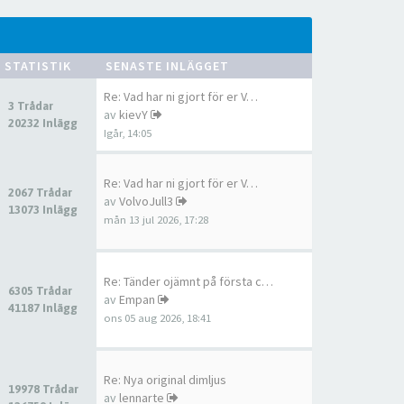
STATISTIK
SENASTE INLÄGGET
Re: Vad har ni gjort för er V…
3 Trådar
av
kievY
20232 Inlägg
Igår, 14:05
Re: Vad har ni gjort för er V…
2067 Trådar
av
VolvoJull3
13073 Inlägg
mån 13 jul 2026, 17:28
Re: Tänder ojämnt på första c…
6305 Trådar
av
Empan
41187 Inlägg
ons 05 aug 2026, 18:41
Re: Nya original dimljus
19978 Trådar
av
lennarte