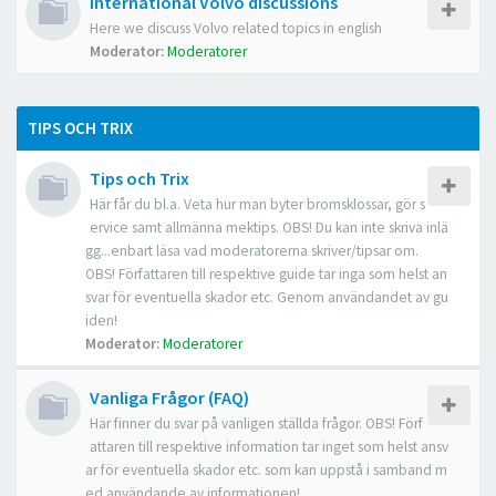
International Volvo discussions
Here we discuss Volvo related topics in english
Moderator:
Moderatorer
TIPS OCH TRIX
Tips och Trix
Här får du bl.a. Veta hur man byter bromsklossar, gör s
ervice samt allmänna mektips. OBS! Du kan inte skriva inlä
gg...enbart läsa vad moderatorerna skriver/tipsar om.
OBS! Författaren till respektive guide tar inga som helst an
svar för eventuella skador etc. Genom användandet av gu
iden!
Moderator:
Moderatorer
Vanliga Frågor (FAQ)
Här finner du svar på vanligen ställda frågor. OBS! Förf
attaren till respektive information tar inget som helst ansv
ar för eventuella skador etc. som kan uppstå i samband m
ed användande av informationen!