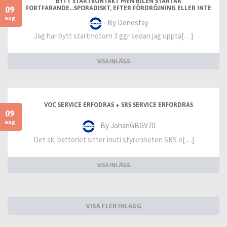
BYTT STARTKONTAKT MEN BILEN STARTAR
09
FORTFARANDE...SPORADISKT, EFTER FÖRDRÖJNING ELLER INTE
ALLS
aug
- By Denesfay
Jag har bytt startmotorn 3 ggr sedan jag upptä[…]
VISA INLÄGG
VOC SERVICE ERFODRAS + SRS SERVICE ERFORDRAS
09
aug
- By JohanGBGV70
Det sk. batteriet sitter inuti styrenheten SRS o[…]
VISA INLÄGG
VISA FLER INLÄGG