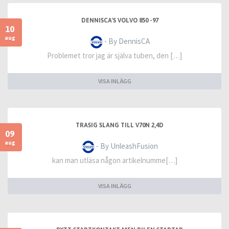
DENNISCA'S VOLVO 850 -97
10
aug
- By DennisCA
Problemet tror jag är själva tuben, den […]
VISA INLÄGG
TRASIG SLANG TILL V70N 2,4D
09
aug
- By UnleashFusion
kan man utläsa någon artikelnumme[…]
VISA INLÄGG