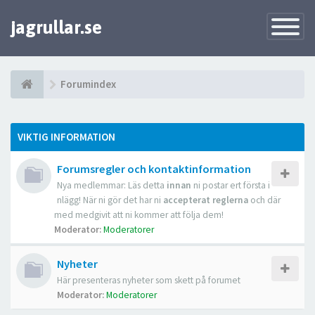
jagrullar.se
Toggle
Navigatio
Forumindex
VIKTIG INFORMATION
Forumsregler och kontaktinformation
Nya medlemmar: Läs detta
innan
ni postar ert första i
nlägg! När ni gör det har ni
accepterat reglerna
och där
med medgivit att ni kommer att följa dem!
Moderator:
Moderatorer
Nyheter
Här presenteras nyheter som skett på forumet
Moderator:
Moderatorer