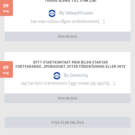
TRASIG SLANG TILL V70N 2,4D
09
aug
- By UnleashFusion
kan man utläsa någon artikelnumme[…]
VISA INLÄGG
BYTT STARTKONTAKT MEN BILEN STARTAR
09
FORTFARANDE...SPORADISKT, EFTER FÖRDRÖJNING ELLER INTE
ALLS
aug
- By Denesfay
Jag har bytt startmotorn 3 ggr sedan jag upptä[…]
VISA INLÄGG
VISA FLER INLÄGG