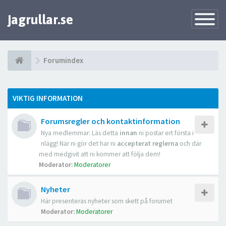
jagrullar.se
Toggle
Navigatio
Forumindex
VIKTIG INFORMATION
Forumsregler och kontaktinformation
Nya medlemmar: Läs detta
innan
ni postar ert första i
nlägg! När ni gör det har ni
accepterat reglerna
och där
med medgivit att ni kommer att följa dem!
Moderator:
Moderatorer
Nyheter
Här presenteras nyheter som skett på forumet
Moderator:
Moderatorer