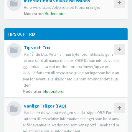
International Volvo discussions
Here we discuss Volvo related topics in english
Moderator:
Moderatorer
TIPS OCH TRIX
Tips och Trix
Här får du bl.a. Veta hur man byter bromsklossar, gör s
ervice samt allmänna mektips. OBS! Du kan inte skriva inlä
gg...enbart läsa vad moderatorerna skriver/tipsar om.
OBS! Författaren till respektive guide tar inga som helst an
svar för eventuella skador etc. Genom användandet av gu
iden!
Moderator:
Moderatorer
Vanliga Frågor (FAQ)
Här finner du svar på vanligen ställda frågor. OBS! Förf
attaren till respektive information tar inget som helst ansv
ar för eventuella skador etc. som kan uppstå i samband m
ed användande av informationen!