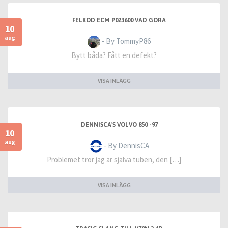
FELKOD ECM P023600 VAD GÖRA
10
aug
- By TommyP86
Bytt båda? Fått en defekt?
VISA INLÄGG
DENNISCA'S VOLVO 850 -97
10
aug
- By DennisCA
Problemet tror jag är själva tuben, den […]
VISA INLÄGG