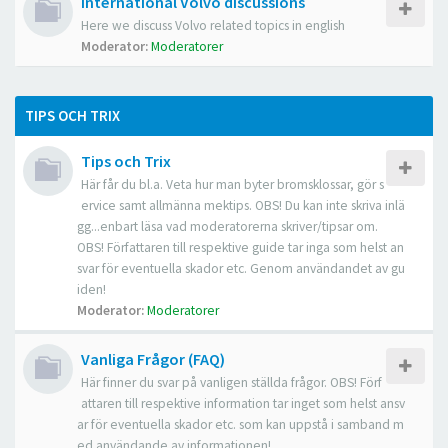
International Volvo discussions
Here we discuss Volvo related topics in english
Moderator:
Moderatorer
TIPS OCH TRIX
Tips och Trix
Här får du bl.a. Veta hur man byter bromsklossar, gör s
ervice samt allmänna mektips. OBS! Du kan inte skriva inlä
gg...enbart läsa vad moderatorerna skriver/tipsar om.
OBS! Författaren till respektive guide tar inga som helst an
svar för eventuella skador etc. Genom användandet av gu
iden!
Moderator:
Moderatorer
Vanliga Frågor (FAQ)
Här finner du svar på vanligen ställda frågor. OBS! Förf
attaren till respektive information tar inget som helst ansv
ar för eventuella skador etc. som kan uppstå i samband m
ed användande av informationen!