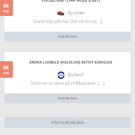
V70 2013 GÅR I LIMP MODE (LÖST)
08
aug
- By sthlm
Svarar mig själv här. Det var trevä[…]
VISA INLÄGG
ÄNDRA LJUSBILD (HALVLJUS) AKTIVT KURVLJUS
08
aug
- By kievY
Sitter en vit skruv på strålkastaren, […]
VISA INLÄGG
VISA FLER INLÄGG