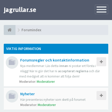
jagrullar.se
Toggle
Navigatio
Forumindex
VIKTIG INFORMATION
Forumsregler och kontaktinformation
Nya medlemmar: Läs detta
innan
ni postar ert första i
nlägg! När ni gör det har ni
accepterat reglerna
och där
med medgivit att ni kommer att följa dem!
Moderator:
Moderatorer
Nyheter
Här presenteras nyheter som skett på forumet
Moderator:
Moderatorer