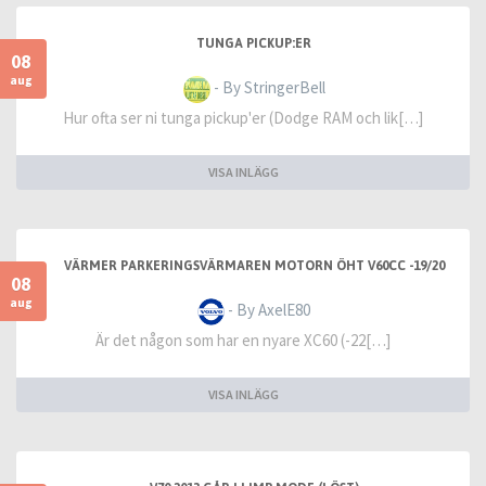
TUNGA PICKUP:ER
08
aug
- By StringerBell
Hur ofta ser ni tunga pickup'er (Dodge RAM och lik[…]
VISA INLÄGG
VÄRMER PARKERINGSVÄRMAREN MOTORN ÖHT V60CC -19/20
08
aug
- By AxelE80
Är det någon som har en nyare XC60 (-22[…]
VISA INLÄGG