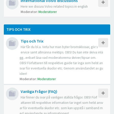
International Volvo discussions
Here we discuss Volvo related topics in english
Moderator:
Moderatorer
TIPS OCH TRIX
Tips och Trix
Här får du bl.a. Veta hur man byter bromsklossar, gör s
ervice samt allmänna mektips. OBS! Du kan inte skriva inlä
gg...enbart läsa vad moderatorerna skriver/tipsar om.
OBS! Författaren till respektive guide tar inga som helst an
svar för eventuella skador etc. Genom användandet av gu
iden!
Moderator:
Moderatorer
Vanliga Frågor (FAQ)
Här finner du svar på vanligen ställda frågor. OBS! Förf
attaren till respektive information tar inget som helst ansv
ar för eventuella skador etc. som kan uppstå i samband m
ed användande av informationen!