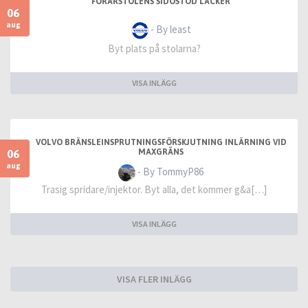
FÖRARSTOLENS SIDOSTÖD LÄCKER
06
aug
- By least
Byt plats på stolarna?
VISA INLÄGG
VOLVO BRÄNSLEINSPRUTNINGSFÖRSKJUTNING INLÄRNING VID
06
MAXGRÄNS
aug
- By TommyP86
Trasig spridare/injektor. Byt alla, det kommer g&a[…]
VISA INLÄGG
VISA FLER INLÄGG