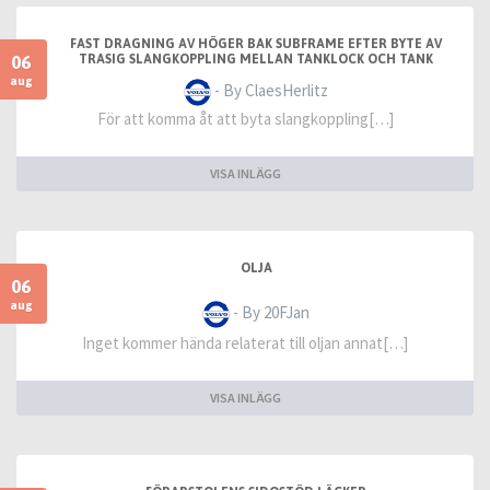
FAST DRAGNING AV HÖGER BAK SUBFRAME EFTER BYTE AV
06
TRASIG SLANGKOPPLING MELLAN TANKLOCK OCH TANK
aug
- By ClaesHerlitz
För att komma åt att byta slangkoppling[…]
VISA INLÄGG
OLJA
06
aug
- By 20FJan
Inget kommer hända relaterat till oljan annat[…]
VISA INLÄGG