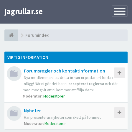
jagrullar.se
Toggle
Navigatio
Forumindex
VIKTIG INFORMATION
Forumsregler och kontaktinformation
Nya medlemmar: Läs detta
innan
ni postar ert första i
nlägg! När ni gör det har ni
accepterat reglerna
och där
med medgivit att ni kommer att följa dem!
Moderator:
Moderatorer
Nyheter
Här presenteras nyheter som skett på forumet
Moderator:
Moderatorer