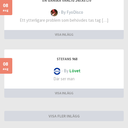
EN GANSKA VANLIG 245:AS LIV
08
aug
- By FyoDisco
Ett ytterligare problem som behövdes tas tag […]
VISA INLÄGG
STEFANS 968
08
aug
- By
Lövet
Där ser man
VISA INLÄGG
VISA FLER INLÄGG