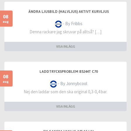
ÄNDRA LJUSBILD (HALVLJUS) AKTIVT KURVLJUS
08
aug
- By Fribbs
Denna rackare jag skruvar på alltså? […]
VISA INLÄGG
LADDTRYCKSPROBLEM B5244T C70
08
aug
- By Jonnybcool
Nej den laddar som den ska original 0,3-0,4 bar.
VISA INLÄGG