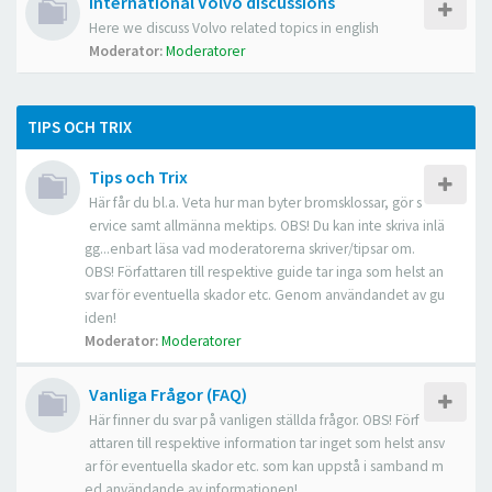
International Volvo discussions
Here we discuss Volvo related topics in english
Moderator:
Moderatorer
TIPS OCH TRIX
Tips och Trix
Här får du bl.a. Veta hur man byter bromsklossar, gör s
ervice samt allmänna mektips. OBS! Du kan inte skriva inlä
gg...enbart läsa vad moderatorerna skriver/tipsar om.
OBS! Författaren till respektive guide tar inga som helst an
svar för eventuella skador etc. Genom användandet av gu
iden!
Moderator:
Moderatorer
Vanliga Frågor (FAQ)
Här finner du svar på vanligen ställda frågor. OBS! Förf
attaren till respektive information tar inget som helst ansv
ar för eventuella skador etc. som kan uppstå i samband m
ed användande av informationen!