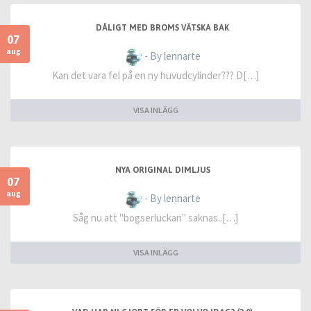
DÅLIGT MED BROMS VÄTSKA BAK
07
aug
- By lennarte
Kan det vara fel på en ny huvudcylinder??? D[…]
VISA INLÄGG
NYA ORIGINAL DIMLJUS
07
aug
- By lennarte
Såg nu att "bogserluckan" saknas..[…]
VISA INLÄGG