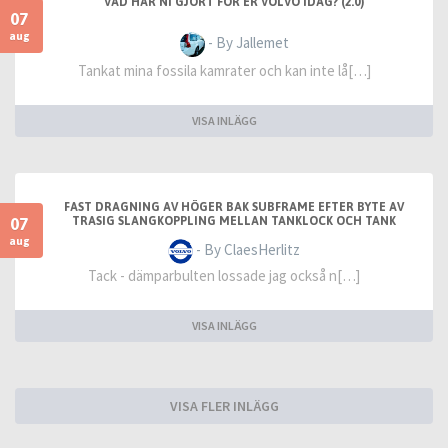
VAD HAR NI GJORT FÖR ER VOLVO IDAG? (2.0)
07
aug
- By Jallemet
Tankat mina fossila kamrater och kan inte lå[…]
VISA INLÄGG
FAST DRAGNING AV HÖGER BAK SUBFRAME EFTER BYTE AV
07
TRASIG SLANGKOPPLING MELLAN TANKLOCK OCH TANK
aug
- By ClaesHerlitz
Tack - dämparbulten lossade jag också n[…]
VISA INLÄGG
VISA FLER INLÄGG