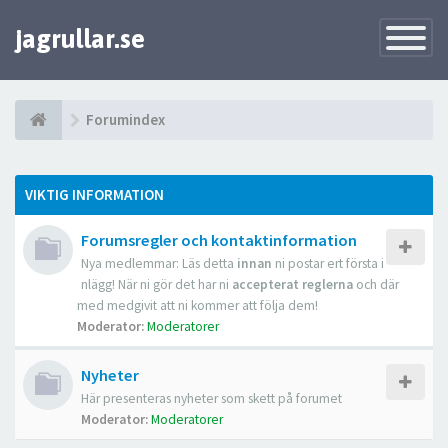
jagrullar.se
Toggle
Navigatio
Forumindex
VIKTIG INFORMATION
Forumsregler och kontaktinformation
Nya medlemmar: Läs detta
innan
ni postar ert första i
nlägg! När ni gör det har ni
accepterat reglerna
och där
med medgivit att ni kommer att följa dem!
Moderator:
Moderatorer
Nyheter
Här presenteras nyheter som skett på forumet
Moderator:
Moderatorer