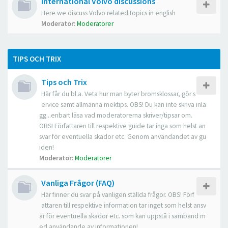
International Volvo discussions
Here we discuss Volvo related topics in english
Moderator:
Moderatorer
TIPS OCH TRIX
Tips och Trix
Här får du bl.a. Veta hur man byter bromsklossar, gör s
ervice samt allmänna mektips. OBS! Du kan inte skriva inlä
gg...enbart läsa vad moderatorerna skriver/tipsar om.
OBS! Författaren till respektive guide tar inga som helst an
svar för eventuella skador etc. Genom användandet av gu
iden!
Moderator:
Moderatorer
Vanliga Frågor (FAQ)
Här finner du svar på vanligen ställda frågor. OBS! Förf
attaren till respektive information tar inget som helst ansv
ar för eventuella skador etc. som kan uppstå i samband m
ed användande av informationen!