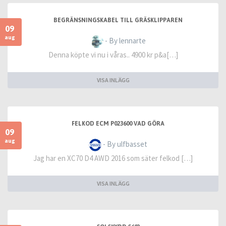
BEGRÄNSNINGSKABEL TILL GRÄSKLIPPAREN
09
aug
- By lennarte
Denna köpte vi nu i våras.. 4900 kr p&a[…]
VISA INLÄGG
FELKOD ECM P023600 VAD GÖRA
09
aug
- By ulfbasset
Jag har en XC70 D4 AWD 2016 som säter felkod […]
VISA INLÄGG