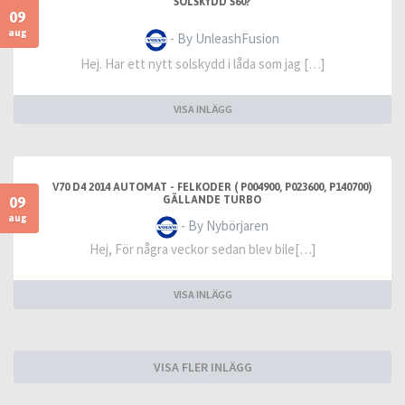
SOLSKYDD S60?
09
aug
- By UnleashFusion
Hej. Har ett nytt solskydd i låda som jag […]
VISA INLÄGG
V70 D4 2014 AUTOMAT - FELKODER ( P004900, P023600, P140700)
09
GÄLLANDE TURBO
aug
- By Nybörjaren
Hej, För några veckor sedan blev bile[…]
VISA INLÄGG
VISA FLER INLÄGG