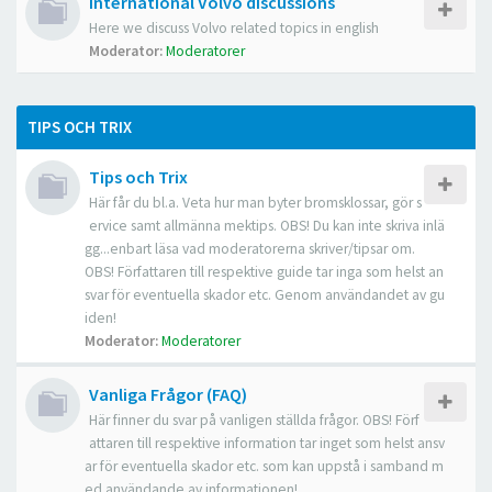
International Volvo discussions
Here we discuss Volvo related topics in english
Moderator:
Moderatorer
TIPS OCH TRIX
Tips och Trix
Här får du bl.a. Veta hur man byter bromsklossar, gör s
ervice samt allmänna mektips. OBS! Du kan inte skriva inlä
gg...enbart läsa vad moderatorerna skriver/tipsar om.
OBS! Författaren till respektive guide tar inga som helst an
svar för eventuella skador etc. Genom användandet av gu
iden!
Moderator:
Moderatorer
Vanliga Frågor (FAQ)
Här finner du svar på vanligen ställda frågor. OBS! Förf
attaren till respektive information tar inget som helst ansv
ar för eventuella skador etc. som kan uppstå i samband m
ed användande av informationen!