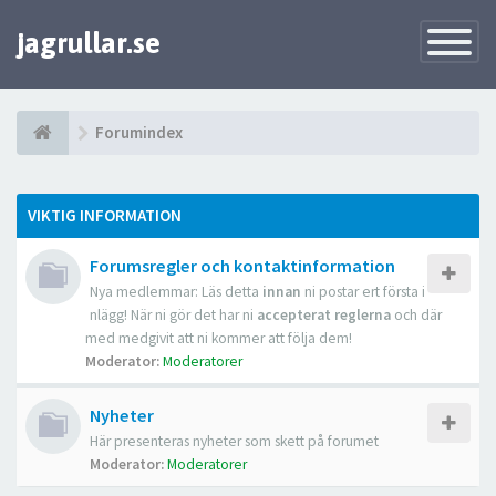
jagrullar.se
Toggle
Navigatio
Forumindex
VIKTIG INFORMATION
Forumsregler och kontaktinformation
Nya medlemmar: Läs detta
innan
ni postar ert första i
nlägg! När ni gör det har ni
accepterat reglerna
och där
med medgivit att ni kommer att följa dem!
Moderator:
Moderatorer
Nyheter
Här presenteras nyheter som skett på forumet
Moderator:
Moderatorer