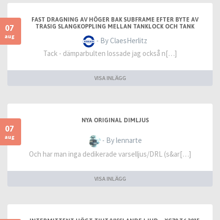
FAST DRAGNING AV HÖGER BAK SUBFRAME EFTER BYTE AV
07
TRASIG SLANGKOPPLING MELLAN TANKLOCK OCH TANK
aug
- By ClaesHerlitz
Tack - dämparbulten lossade jag också n[…]
VISA INLÄGG
NYA ORIGINAL DIMLJUS
07
aug
- By lennarte
Och har man inga dedikerade varselljus/DRL (s&ar[…]
VISA INLÄGG