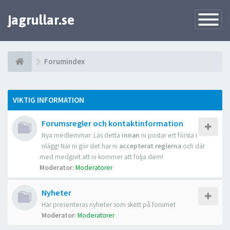
jagrullar.se
Toggle
Navigatio
Forumindex
VIKTIG INFORMATION
Forumsregler och kontaktinformation
Nya medlemmar: Läs detta
innan
ni postar ert första i
nlägg! När ni gör det har ni
accepterat reglerna
och där
med medgivit att ni kommer att följa dem!
Moderator:
Moderatorer
Nyheter
Här presenteras nyheter som skett på forumet
Moderator:
Moderatorer