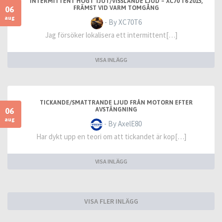
INTERMITTENT HÖGT TJUT/VISSLANDE LJUD – XC70 T6 2015,
06
FRÄMST VID VARM TOMGÅNG
aug
- By XC70T6
Jag försöker lokalisera ett intermittent[…]
VISA INLÄGG
TICKANDE/SMATTRANDE LJUD FRÅN MOTORN EFTER
06
AVSTÄNGNING
aug
- By AxelE80
Har dykt upp en teori om att tickandet är kop[…]
VISA INLÄGG
VISA FLER INLÄGG