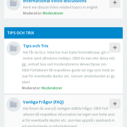
International Volvo discussions
Here we discuss Volvo related topics in english
Moderator:
Moderatorer
TIPS OCH TRIX
Tips och Trix
Här får du bl.a. Veta hur man byter bromsklossar, gör s
ervice samt allmänna mektips. OBS! Du kan inte skriva inlä
gg...enbart läsa vad moderatorerna skriver/tipsar om.
OBS! Författaren till respektive guide tar inga som helst an
svar för eventuella skador etc. Genom användandet av gu
iden!
Moderator:
Moderatorer
Vanliga Frågor (FAQ)
Här finner du svar på vanligen ställda frågor. OBS! Förf
attaren till respektive information tar inget som helst ansv
ar för eventuella skador etc. som kan uppstå i samband m
ed användande av informationen!