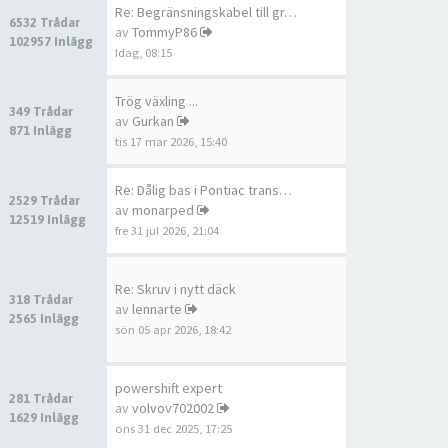
Re: Begränsningskabel till gr…
6532 Trådar
av
TommyP86
102957 Inlägg
Idag, 08:15
Trög växling ...
349 Trådar
av
Gurkan
871 Inlägg
tis 17 mar 2026, 15:40
Re: Dålig bas i Pontiac trans…
2529 Trådar
av
monarped
12519 Inlägg
fre 31 jul 2026, 21:04
Re: Skruv i nytt däck
318 Trådar
av
lennarte
2565 Inlägg
sön 05 apr 2026, 18:42
powershift expert
281 Trådar
av
volvov702002
1629 Inlägg
ons 31 dec 2025, 17:25