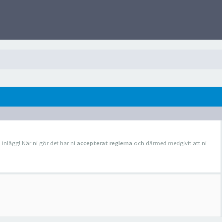
a inlägg! När ni gör det har ni
accepterat reglerna
och därmed medgivit att ni