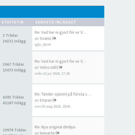
STATISTIK
SENASTE INLÄGGET
Re: Vad har ni gjort för er V…
3 Trådar
av
Svanis
20231 Inlägg
Igår, 20:39
Re: Vad har ni gjort för er V…
2067 Trådar
av
VolvoJull3
13073 Inlägg
mån 13 jul 2026, 17:28
Re: Tänder ojämnt på första c…
6305 Trådar
av
Empan
41187 Inlägg
ons 05 aug 2026, 18:41
Re: Nya original dimljus
19978 Trådar
av
lennarte