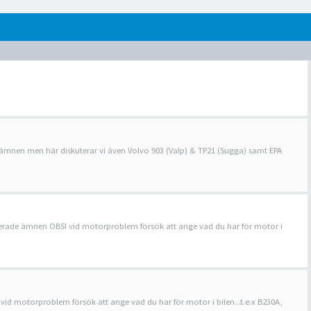
e ämnen men här diskuterar vi även Volvo 903 (Valp) & TP21 (Sugga) samt EPA
aterade ämnen OBS! vid motorproblem försök att ange vad du har för motor i
 vid motorproblem försök att ange vad du har för motor i bilen...t.e.x B230A,