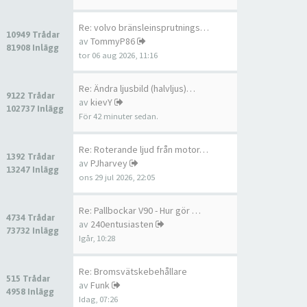
Re: volvo bränsleinsprutnings…
10949 Trådar
av
TommyP86
81908 Inlägg
tor 06 aug 2026, 11:16
Re: Ändra ljusbild (halvljus)…
9122 Trådar
av
kievY
102737 Inlägg
För 42 minuter sedan.
Re: Roterande ljud från motor…
1392 Trådar
av
PJharvey
13247 Inlägg
ons 29 jul 2026, 22:05
Re: Pallbockar V90 - Hur gör …
4734 Trådar
av
240entusiasten
73732 Inlägg
Igår, 10:28
Re: Bromsvätskebehållare
515 Trådar
av
Funk
4958 Inlägg
Idag, 07:26