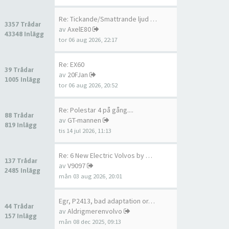
Re: Tickande/Smattrande ljud …
3357 Trådar
av
AxelE80
43348 Inlägg
tor 06 aug 2026, 22:17
Re: EX60
39 Trådar
av
20FJan
1005 Inlägg
tor 06 aug 2026, 20:52
Re: Polestar 4 på gång....
88 Trådar
av
GT-mannen
819 Inlägg
tis 14 jul 2026, 11:13
Re: 6 New Electric Volvos by …
137 Trådar
av
V9097
2485 Inlägg
mån 03 aug 2026, 20:01
Egr, P2413, bad adaptation or…
44 Trådar
av
Aldrigmerenvolvo
157 Inlägg
mån 08 dec 2025, 09:13