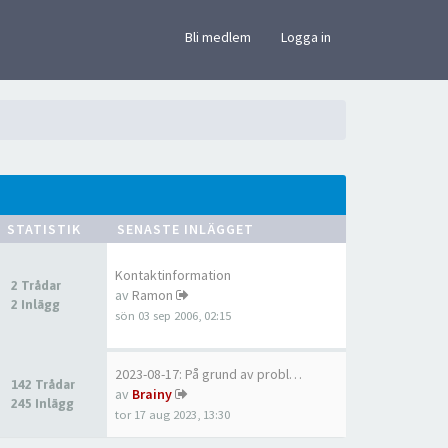
×
Bli medlem
Logga in
STATISTIK
SENASTE INLÄGGET
Kontaktinformation
2 Trådar
av
Ramon
2 Inlägg
sön 03 sep 2006, 02:15
2023-08-17: På grund av probl…
142 Trådar
av
Brainy
245 Inlägg
tor 17 aug 2023, 13:30