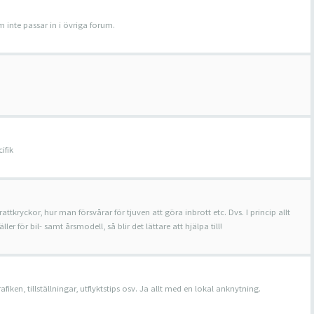
 inte passar in i övriga forum.
ifik
rattkryckor, hur man försvårar för tjuven att göra inbrott etc. Dvs. I princip allt
r för bil- samt årsmodell, så blir det lättare att hjälpa till!
ken, tillställningar, utflyktstips osv. Ja allt med en lokal anknytning.