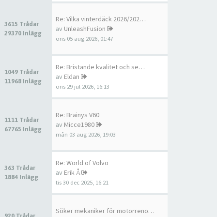
Re: Vilka vinterdäck 2026/202…
3615 Trådar
av
UnleashFusion
29370 Inlägg
ons 05 aug 2026, 01:47
Re: Bristande kvalitet och se…
1049 Trådar
av
Eldan
11968 Inlägg
ons 29 jul 2026, 16:13
Re: Brainys V60
1111 Trådar
av
Micce1980
67765 Inlägg
mån 03 aug 2026, 19:03
Re: World of Volvo
363 Trådar
av
Erik Å
1884 Inlägg
tis 30 dec 2025, 16:21
Söker mekaniker för motorreno…
920 Trådar