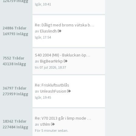
126759 Inlägg
Igår, 10:41
Re: Dåligt med broms vätska b…
24886 Trådar
av
Eliaslindh
169793 Inlägg
Igår, 17:54
S40 2004 (MII) - Bakluckan öp…
7552 Trådar
av
BigBearNrkp
43138 Inlägg
tis 07 jul 2026, 18:37
Re: Friskluftsutblås
36797 Trådar
av
UnleashFusion
273959 Inlägg
Igår, 19:45
Re: V70 2013 går i limp mode …
18362 Trådar
av
sthlm
227484 Inlägg
För 5 minuter sedan.