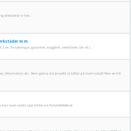
ing diskuterar vi här…
erkstäder m.m.
ex. försäkringar, garantier, trygghet, verkstäder, lån et.c.
, information etc. Skriv gärna era projekt ni håller på med också! Max en trå
 Du kan även ladda upp bilder via
Forumbilder.se