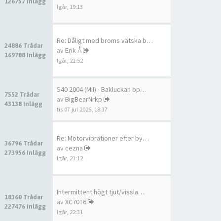
126757 Inlägg
Igår, 19:13
Re: Dåligt med broms vätska b…
24886 Trådar
av
Erik Å
169788 Inlägg
Igår, 21:52
S40 2004 (MII) - Bakluckan öp…
7552 Trådar
av
BigBearNrkp
43138 Inlägg
tis 07 jul 2026, 18:37
Re: Motorvibrationer efter by…
36796 Trådar
av
cezna
273956 Inlägg
Igår, 21:12
Intermittent högt tjut/vissla…
18360 Trådar
av
XC70T6
227476 Inlägg
Igår, 22:31