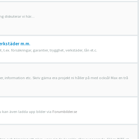
ing diskuterar vi här…
erkstäder m.m.
ex. försäkringar, garantier, trygghet, verkstäder, lån et.c.
, information etc. Skriv gärna era projekt ni håller på med också! Max en trå
 Du kan även ladda upp bilder via
Forumbilder.se