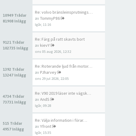
Re: volvo bränsleinsprutnings…
10949 Trådar
av
TommyP86
81908 Inlägg
Igår, 11:16
Re: Färg på ratt skavts bort
9121 Trådar
av
kievY
102735 Inlägg
ons 05 aug 2026, 12:32
Re: Roterande ljud från motor…
1392 Trådar
av
PJharvey
13247 Inlägg
ons 29 jul 2026, 22:05
Re: V90 2019 läser inte vägsk…
4734 Trådar
av
AndS
73731 Inlägg
Igår, 09:28
Re: Välja information i förar…
515 Trådar
av
Yfront
4957 Inlägg
Igår, 15:35