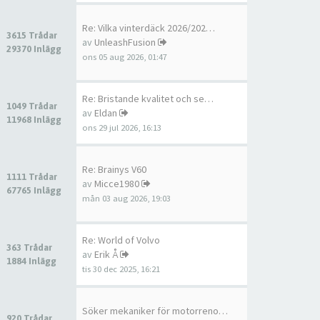
Re: Vilka vinterdäck 2026/202…
3615 Trådar
av
UnleashFusion
29370 Inlägg
ons 05 aug 2026, 01:47
Re: Bristande kvalitet och se…
1049 Trådar
av
Eldan
11968 Inlägg
ons 29 jul 2026, 16:13
Re: Brainys V60
1111 Trådar
av
Micce1980
67765 Inlägg
mån 03 aug 2026, 19:03
Re: World of Volvo
363 Trådar
av
Erik Å
1884 Inlägg
tis 30 dec 2025, 16:21
Söker mekaniker för motorreno…
920 Trådar