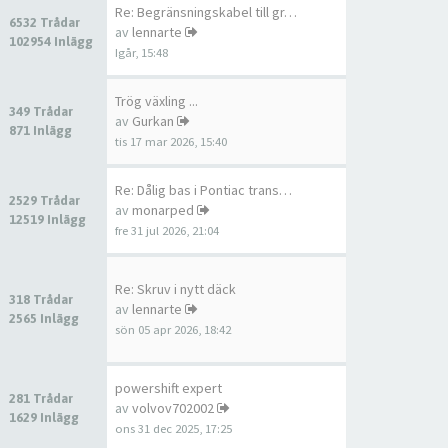
Re: Begränsningskabel till gr…
6532 Trådar
av
lennarte
102954 Inlägg
Igår, 15:48
Trög växling ...
349 Trådar
av
Gurkan
871 Inlägg
tis 17 mar 2026, 15:40
Re: Dålig bas i Pontiac trans…
2529 Trådar
av
monarped
12519 Inlägg
fre 31 jul 2026, 21:04
Re: Skruv i nytt däck
318 Trådar
av
lennarte
2565 Inlägg
sön 05 apr 2026, 18:42
powershift expert
281 Trådar
av
volvov702002
1629 Inlägg
ons 31 dec 2025, 17:25