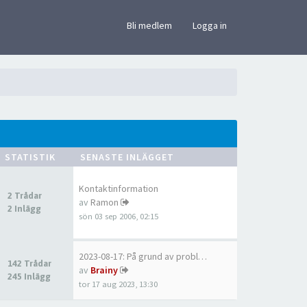
×
Bli medlem
Logga in
STATISTIK
SENASTE INLÄGGET
Kontaktinformation
2 Trådar
av
Ramon
2 Inlägg
sön 03 sep 2006, 02:15
2023-08-17: På grund av probl…
142 Trådar
av
Brainy
245 Inlägg
tor 17 aug 2023, 13:30