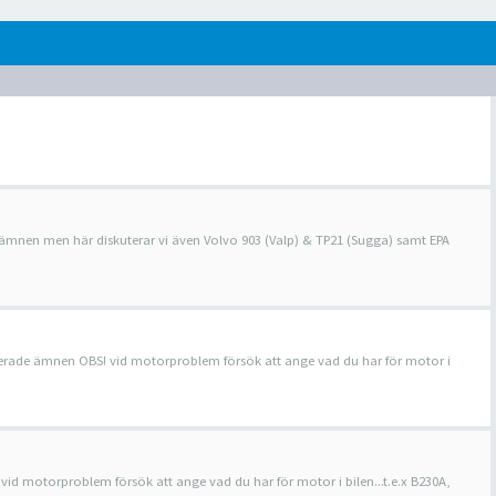
e ämnen men här diskuterar vi även Volvo 903 (Valp) & TP21 (Sugga) samt EPA
aterade ämnen OBS! vid motorproblem försök att ange vad du har för motor i
 vid motorproblem försök att ange vad du har för motor i bilen...t.e.x B230A,