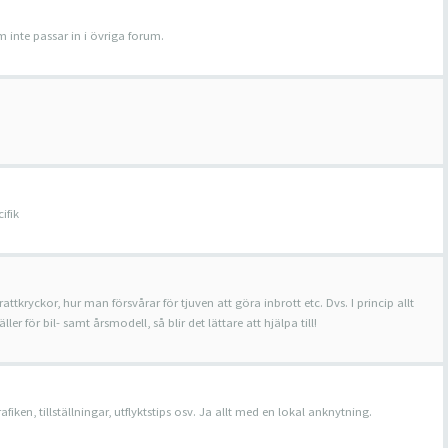
 inte passar in i övriga forum.
ifik
rattkryckor, hur man försvårar för tjuven att göra inbrott etc. Dvs. I princip allt
r för bil- samt årsmodell, så blir det lättare att hjälpa till!
ken, tillställningar, utflyktstips osv. Ja allt med en lokal anknytning.