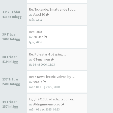
Re: Tickande/Smattrande ljud …
3357 Trådar
av
AxelE80
43348 Inlägg
Igår, 22:17
Re: EX60
39 Trådar
av
20FJan
1005 Inlägg
Igår, 20:52
Re: Polestar 4 på gång....
88 Trådar
av
GT-mannen
819 Inlägg
tis 14 jul 2026, 11:13
Re: 6 New Electric Volvos by …
137 Trådar
av
V9097
2485 Inlägg
mån 03 aug 2026, 20:01
Egr, P2413, bad adaptation or…
44 Trådar
av
Aldrigmerenvolvo
157 Inlägg
mån 08 dec 2025, 09:13