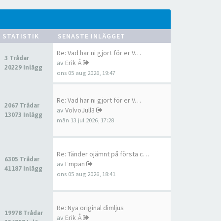
STATISTIK
SENASTE INLÄGGET
Re: Vad har ni gjort för er V…
3 Trådar
av
Erik Å
20229 Inlägg
ons 05 aug 2026, 19:47
Re: Vad har ni gjort för er V…
2067 Trådar
av
VolvoJull3
13073 Inlägg
mån 13 jul 2026, 17:28
Re: Tänder ojämnt på första c…
6305 Trådar
av
Empan
41187 Inlägg
ons 05 aug 2026, 18:41
Re: Nya original dimljus
19978 Trådar
av
Erik Å