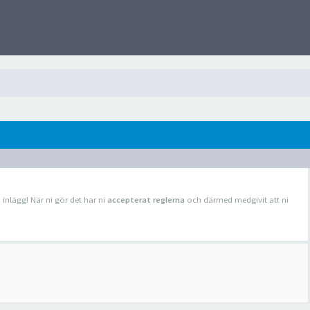
a inlägg! När ni gör det har ni
accepterat reglerna
och därmed medgivit att ni